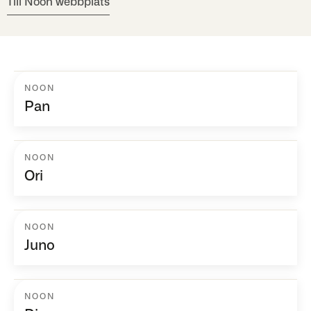
Till Noon webbplats
NOON
Pan
NOON
Ori
NOON
Juno
NOON