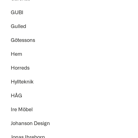
GUBI
Gulled
Götessons
Hem
Horreds
Hyllteknik
HÅG
Ire Möbel
Johanson Design
Jonas Ihreborn