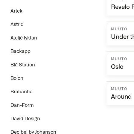
Revelo 
Artek
Astrid
MUUTO
Under th
Ateljé lyktan
Backapp
MUUTO
Blå Station
Oslo
Bolon
MUUTO
Brabantia
Around
Dan-Form
David Design
Decibel by Johanson