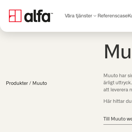
Våra tjänster
Referenscase
K
Mu
Muuto har sin
ärligt uttry
Produkter
/
Muuto
att leverera 
Här hittar du
Till Muuto w