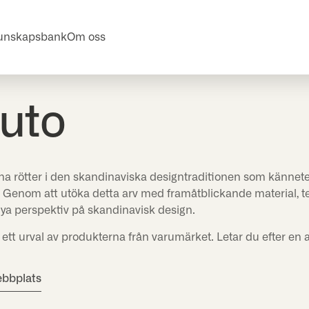
unskapsbank
Om oss
uto
a rötter i den skandinaviska designtraditionen som känneteck
ck. Genom att utöka detta arv med framåtblickande material, 
nya perspektiv på skandinavisk design.
 ett urval av produkterna från varumärket. Letar du efter en 
ebbplats