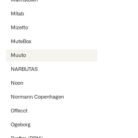
Malmstolen
Mitab
Mizetto
MuteBox
Muuto
NARBUTAS
Noon
Normann Copenhagen
Offecct
Ogeborg