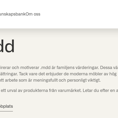
unskapsbank
Om oss
dd
irerar och motiverar .mdd är familjens värderingar. Dessa v
ättringar. Tack vare det erbjuder de moderna möbler av hög k
tt arbete som är meningsfullt och personligt viktigt.
 ett urval av produkterna från varumärket. Letar du efter en 
bbplats