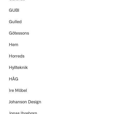
GUBI
Gulled
Götessons
Hem
Horreds
Hyllteknik
HÅG
Ire Möbel
Johanson Design
Jonas Ihreborn