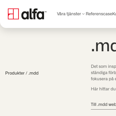
Våra tjänster
Referenscase
K
.m
Det som insp
ständiga förb
Produkter
/
.mdd
fokusera på e
Här hittar du
Till .mdd we