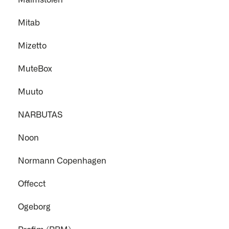
Malmstolen
Mitab
Mizetto
MuteBox
Muuto
NARBUTAS
Noon
Normann Copenhagen
Offecct
Ogeborg