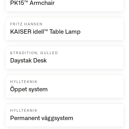
PK15™ Armchair
FRITZ HANSEN
KAISER idell™ Table Lamp
&TRADITION
,
GULLED
Daystak Desk
HYLLTEKNIK
Öppet system
HYLLTEKNIK
Permanent väggsystem