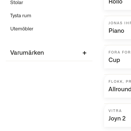
Rollo
Stolar
Tysta rum
JONAS I
Utemöbler
Piano
Varumärken
FORA FO
Cup
FLOKK
,
P
Allroun
VITRA
Joyn 2