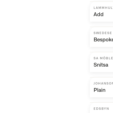
LAMMHUL
Add
SWEDESE
Bespok
SA MÖBL
Snitsa
JOHANSO
Plain
EDSBYN