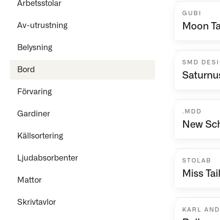
Arbetsstolar
GUBI
Av-utrustning
Moon Ta
Belysning
SMD DES
Bord
Saturnu
Förvaring
.MDD
Gardiner
New Sc
Källsortering
Ljudabsorbenter
STOLAB
Miss Tai
Mattor
Skrivtavlor
KARL AN