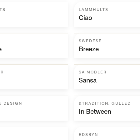
TS
LAMMHULTS
Ciao
SWEDESE
e
Breeze
ER
SA MÖBLER
Sansa
N DESIGN
&TRADITION
,
GULLED
In Between
EDSBYN