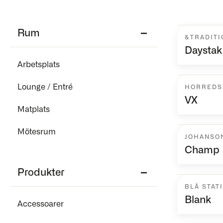
Rum
&TRADITI
Daystak
Arbetsplats
Lounge / Entré
HORREDS
VX
Matplats
Mötesrum
JOHANSO
Champ
Produkter
BLÅ STAT
Blank
Accessoarer