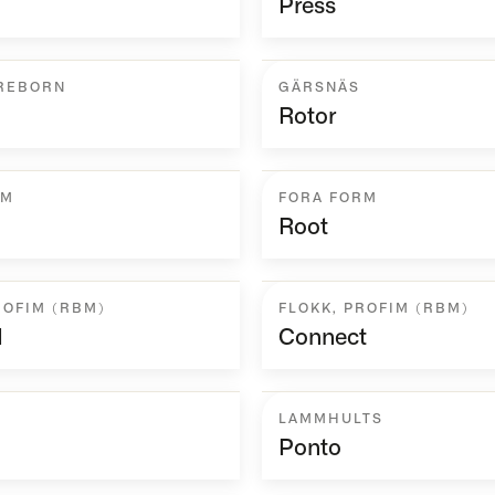
Press
HREBORN
GÄRSNÄS
Rotor
RM
FORA FORM
Root
ROFIM (RBM)
FLOKK
,
PROFIM (RBM)
d
Connect
LAMMHULTS
Ponto