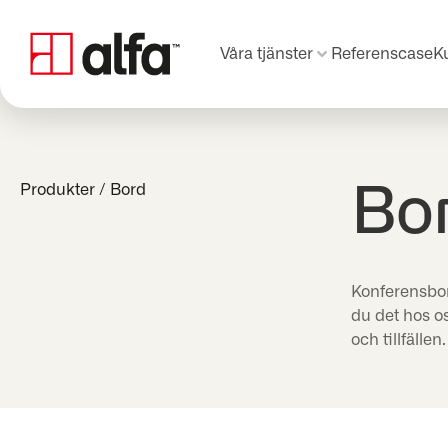
Våra tjänster
Referenscase
K
Produkter
/
Bord
Bo
Konferensbor
du det hos os
och tillfällen.