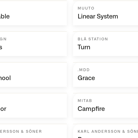
MUUTO
ble
Linear System
IGN
BLÅ STATION
s
Turn
.MDD
hool
Grace
MITAB
lor
Campfire
DERSSON & SÖNER
KARL ANDERSSON & SÖN