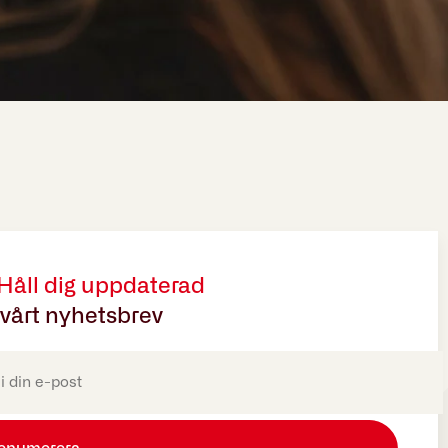
 Håll dig uppdaterad
vårt nyhetsbrev
oriskt)