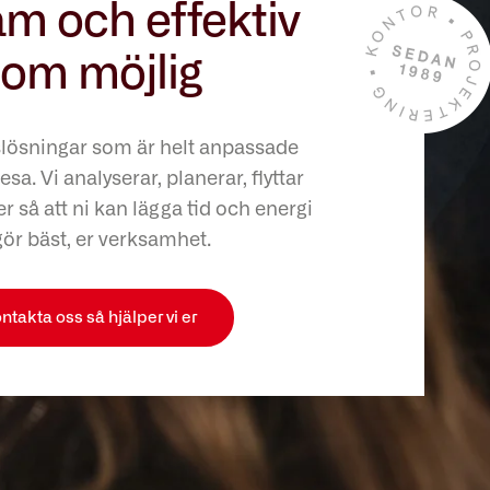
m och effektiv
om möjlig
slösningar som är helt anpassade
esa. Vi analyserar, planerar, flyttar
r så att ni kan lägga tid och energi
gör bäst, er verksamhet.
ntakta oss så hjälper vi er