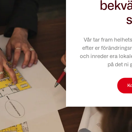
bekvä
s
Vår tar fram helhet
efter er förändringsr
och inreder era lokale
på det ni 
Ko