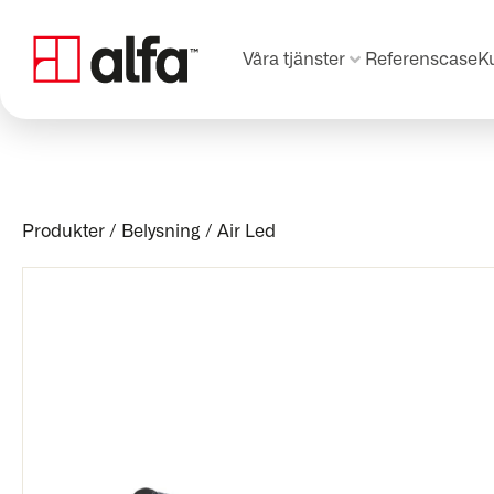
Våra tjänster
Referenscase
K
Produkter
/
Belysning
/
Air Led