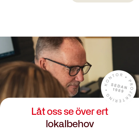
Låt oss se över ert
lokalbehov