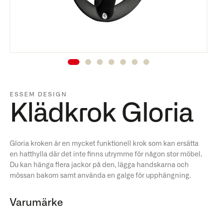
ESSEM DESIGN
Klädkrok Gloria
Gloria kroken är en mycket funktionell krok som kan ersätta
en hatthylla där det inte finns utrymme för någon stor möbel.
Du kan hänga flera jackor på den, lägga handskarna och
mössan bakom samt använda en galge för upphängning.
Varumärke