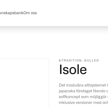
unskapsbank
Om oss
&TRADITION
,
GULLED
Isole
Det modulära sittsystemet I
japanska företaget Nendo oc
soffkoncept som möjliggör 
inklusive versioner med oc