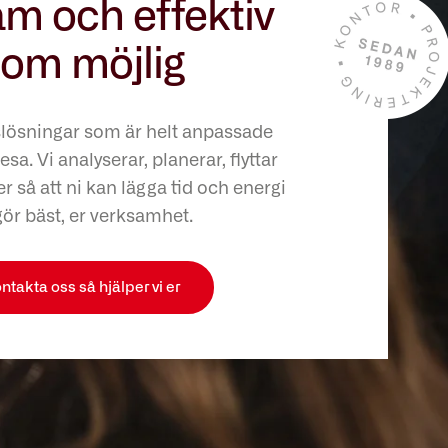
m och effektiv
om möjlig
slösningar som är helt anpassade
esa. Vi analyserar, planerar, flyttar
r så att ni kan lägga tid och energi
gör bäst, er verksamhet.
ntakta oss så hjälper vi er