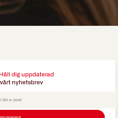
 Håll dig uppdaterad
vårt nyhetsbrev
oriskt)