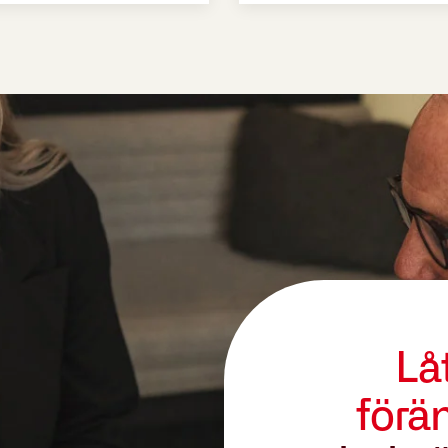
Lå
förä