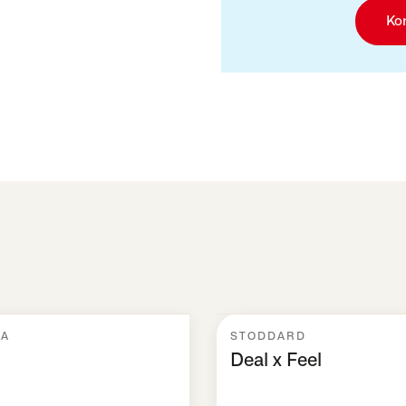
Ko
TA
STODDARD
Deal x Feel