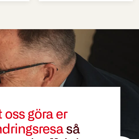
t oss göra er
ndringsresa
så