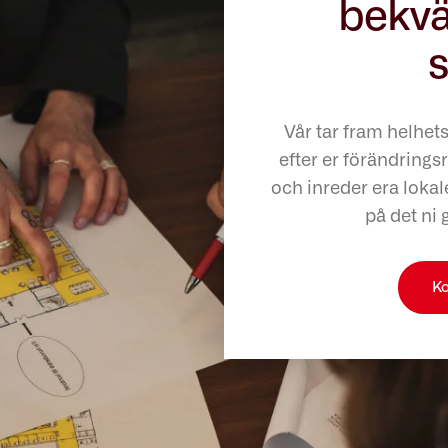
bekvä
s
Vår tar fram helhet
efter er förändringsr
och inreder era lokale
på det ni 
Ko