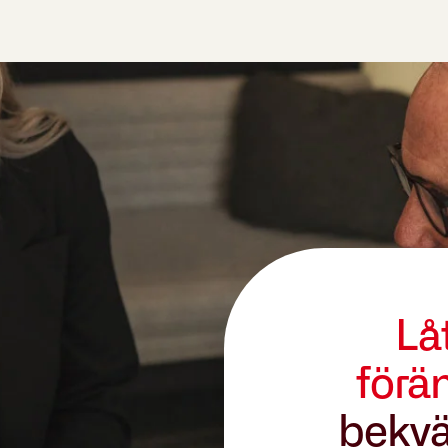
Lå
förä
bekvä