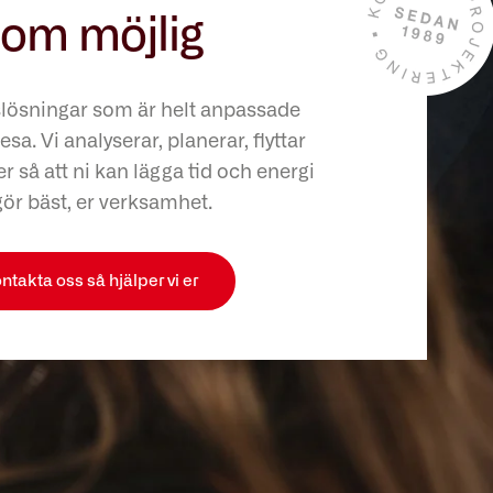
om möjlig
slösningar som är helt anpassade
esa. Vi analyserar, planerar, flyttar
r så att ni kan lägga tid och energi
gör bäst, er verksamhet.
ntakta oss så hjälper vi er