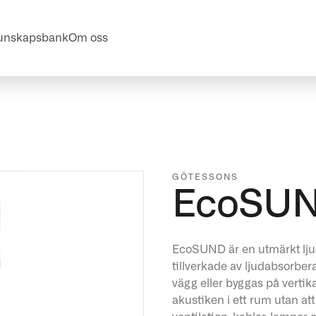
unskapsbank
Om oss
GÖTESSONS
EcoSU
EcoSUND är en utmärkt ljuda
tillverkade av ljudabsorbe
vägg eller byggas på vertika
akustiken i ett rum utan at