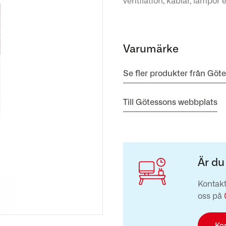
ventilation, kablar, lampor e
Varumärke
Se fler produkter från Göt
Till Götessons webbplats
Är du
Kontakt
oss på
Ko