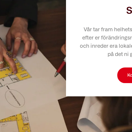
s
Vår tar fram helhet
efter er förändringsr
och inreder era lokale
på det ni 
Ko