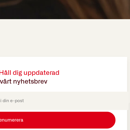
 Håll dig uppdaterad
vårt nyhetsbrev
oriskt)