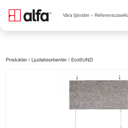
Våra tjänster
Referenscase
K
Produkter
/
Ljudabsorbenter
/
EcoSUND