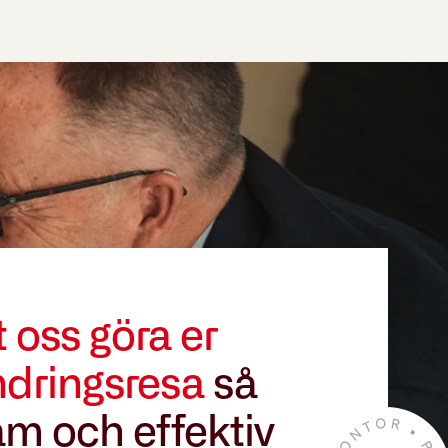
t oss göra er
ndringsresa
så
m och effektiv