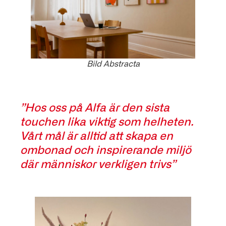
Bild Abstracta
”Hos oss på Alfa är den sista
touchen lika viktig som helheten.
Vårt mål är alltid att skapa en
ombonad och inspirerande miljö
där människor verkligen trivs”