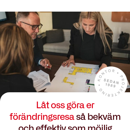
Låt oss göra er
förändringsresa
så bekväm
och effektiv som möjlig