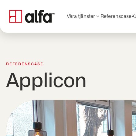
Våra tjänster
Referenscase
K
REFERENSCASE
Applicon