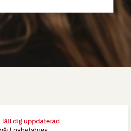
 Håll dig uppdaterad
vårt nyhetsbrev