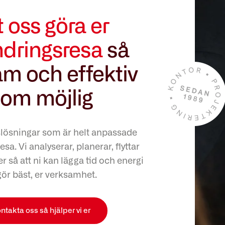
t oss göra er
ndringsresa
så
m och effektiv
om möjlig
slösningar som är helt anpassade
esa. Vi analyserar, planerar, flyttar
r så att ni kan lägga tid och energi
gör bäst, er verksamhet.
ntakta oss så hjälper vi er