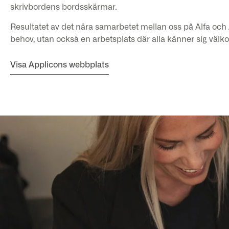
skrivbordens bordsskärmar.
Resultatet av det nära samarbetet mellan oss på Alfa oc
behov, utan också en arbetsplats där alla känner sig väl
Visa Applicons webbplats