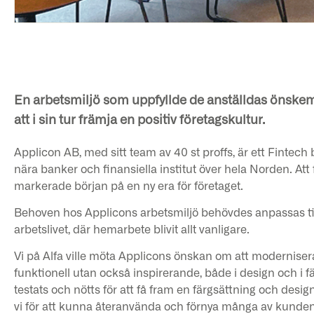
En arbetsmiljö som uppfyllde de anställdas önskemå
att i sin tur främja en positiv företagskultur.
Applicon AB, med sitt team av 40 st proffs, är ett Fintec
nära banker och finansiella institut över hela Norden. Att f
markerade början på en ny era för företaget.
Behoven hos Applicons arbetsmiljö behövdes anpassas till 
arbetslivet, där hemarbete blivit allt vanligare.
Vi på Alfa ville möta Applicons önskan om att moderniser
funktionell utan också inspirerande, både i design och i
testats och nötts för att få fram en färgsättning och de
vi för att kunna återanvända och förnya många av kundens 