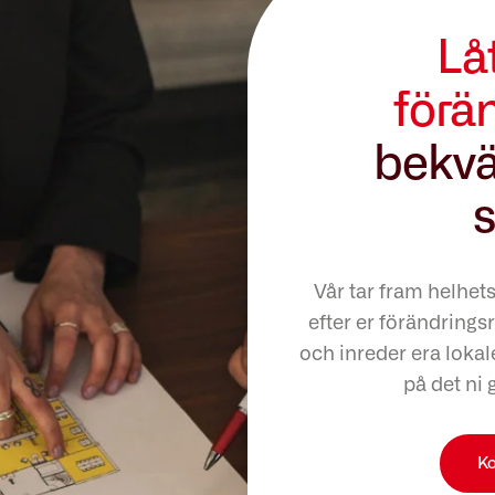
Lå
förä
bekvä
s
Vår tar fram helhet
efter er förändringsr
och inreder era lokale
på det ni 
Ko