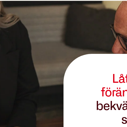
Lå
förä
bekvä
s