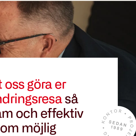
t oss göra er
ndringsresa
så
m och effektiv
om möjlig