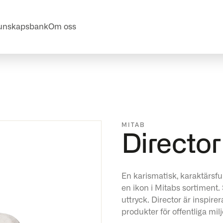
unskapsbank
Om oss
MITAB
Director
En karismatisk, karaktärsfull
en ikon i Mitabs sortiment. S
uttryck. Director är inspire
produkter för offentliga milj