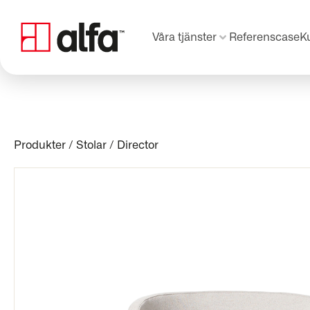
Våra tjänster
Referenscase
K
Produkter
/
Stolar
/
Director