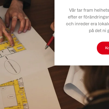
Vår tar fram helhet
efter er förändringsr
och inreder era lokale
på det ni 
Ko