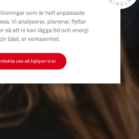
slösningar som är helt anpassade
esa. Vi analyserar, planerar, flyttar
r så att ni kan lägga tid och energi
gör bäst, er verksamhet.
ntakta oss så hjälper vi er