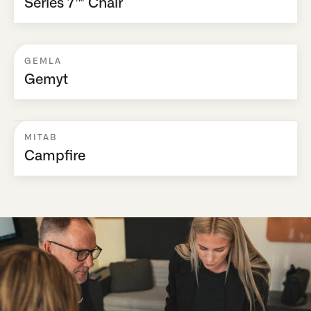
Series 7™ Chair
GEMLA
Gemyt
MITAB
Campfire