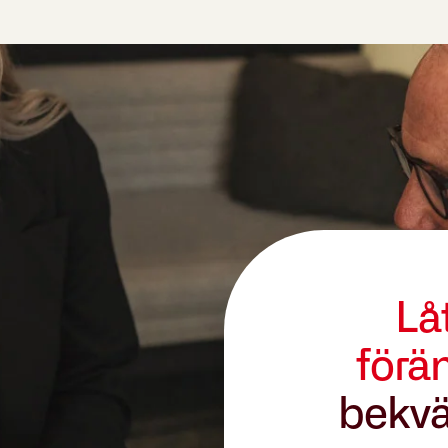
Lå
förä
bekvä