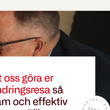
t oss göra er
ndringsresa
så
m och effektiv