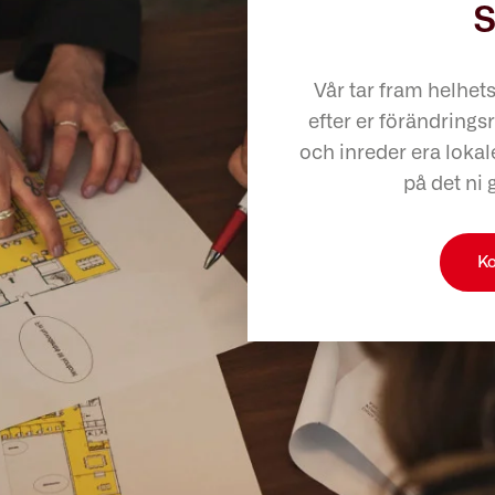
s
Vår tar fram helhet
efter er förändringsr
och inreder era lokale
på det ni 
Ko