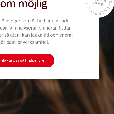
om möjlig
slösningar som är helt anpassade
esa. Vi analyserar, planerar, flyttar
r så att ni kan lägga tid och energi
gör bäst, er verksamhet.
ntakta oss så hjälper vi er