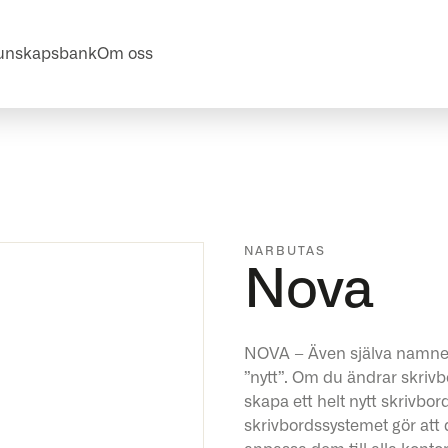
unskapsbank
Om oss
NARBUTAS
Nova
NOVA – Även själva namnet
”nytt”. Om du ändrar skriv
skapa ett helt nytt skrivbo
skrivbordssystemet gör att 