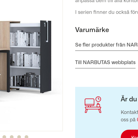
anpassa dem till alla kont
I serien finner du också fö
Varumärke
Se fler produkter från N
Till NARBUTAS webbplats
Är du
Kontakt
oss på
Ko