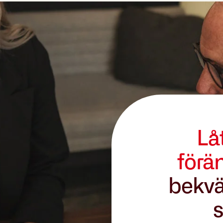
Lå
förä
bekvä
s