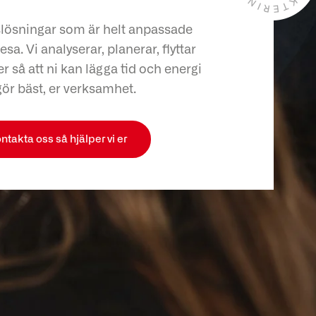
slösningar som är helt anpassade
esa. Vi analyserar, planerar, flyttar
r så att ni kan lägga tid och energi
gör bäst, er verksamhet.
ntakta oss så hjälper vi er