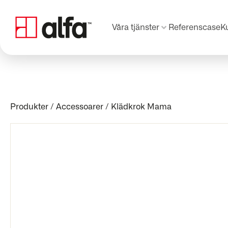
Våra tjänster
Referenscase
K
Produkter
/
Accessoarer
/
Klädkrok Mama