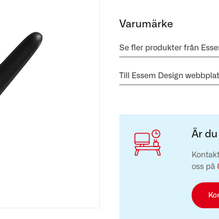
Varumärke
Se fler produkter från Ess
Till Essem Design webbpla
Är du
Kontakt
oss på
Ko