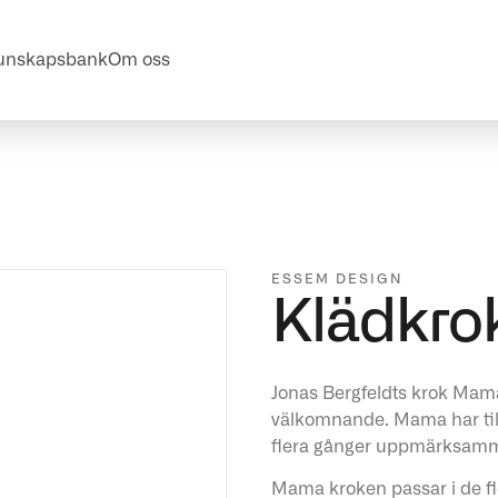
unskapsbank
Om oss
ESSEM DESIGN
Klädkr
Jonas Bergfeldts krok Mama
välkomnande. Mama har til
flera gånger uppmärksammats
Mama kroken passar i de fle