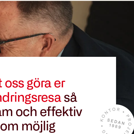
t oss göra er
ndringsresa
så
m och effektiv
om möjlig