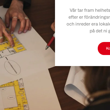
Vår tar fram helhet
efter er förändringsr
och inreder era lokale
på det ni 
Ko