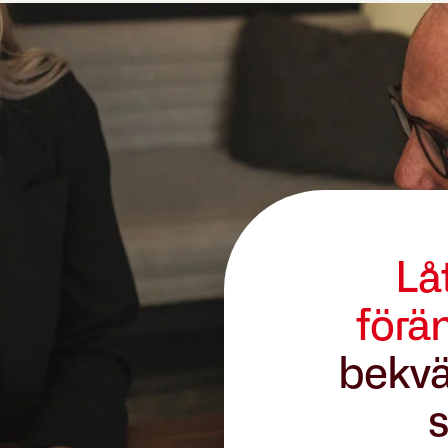
Lå
förä
bekvä
s