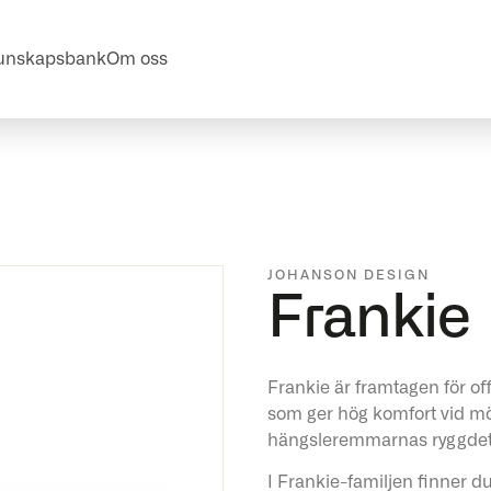
unskapsbank
Om oss
JOHANSON DESIGN
Frankie
Frankie är framtagen för oﬀ
som ger hög komfort vid mö
hängsleremmarnas ryggdeta
I Frankie-familjen finner du 