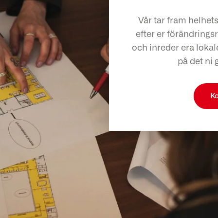
Vår tar fram helhet
efter er förändringsr
och inreder era lokale
på det ni 
Ko