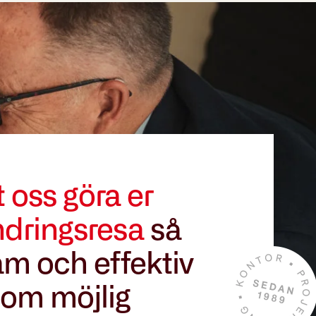
t oss göra er
ndringsresa
så
m och effektiv
om möjlig