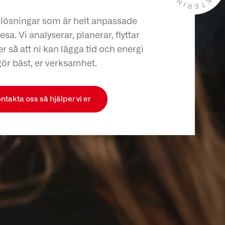
slösningar som är helt anpassade
esa. Vi analyserar, planerar, flyttar
r så att ni kan lägga tid och energi
gör bäst, er verksamhet.
ntakta oss så hjälper vi er