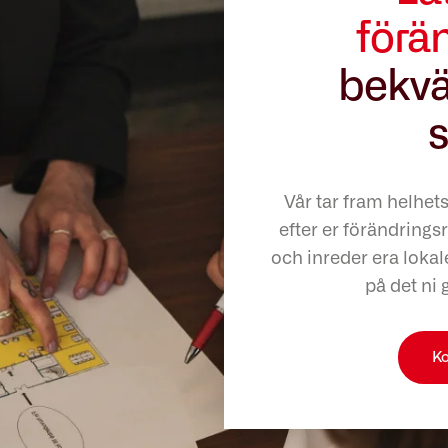
förä
bekvä
s
Vår tar fram helhet
efter er förändringsr
och inreder era lokale
på det ni 
Ko