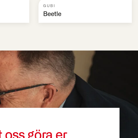
GUBI
Beetle
t oss göra er