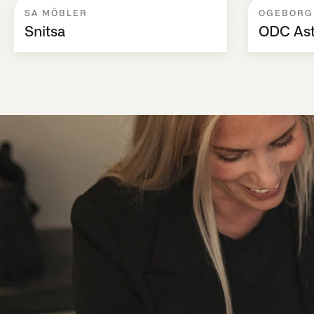
SA MÖBLER
OGEBORG
Snitsa
ODC Ast