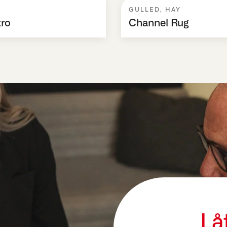
GULLED
,
HAY
ro
Channel Rug
Lå