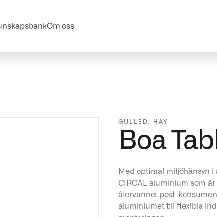
unskapsbank
Om oss
GULLED
,
HAY
Boa Tab
Med optimal miljöhänsyn i 
CIRCAL aluminium som är et
återvunnet post-konsument
aluminiumet till flexibla i