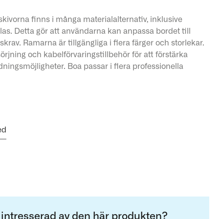
ivorna finns i många materialalternativ, inklusive
 glas. Detta gör att användarna kan anpassa bordet till
krav. Ramarna är tillgängliga i flera färger och storlekar.
jning och kabelförvaringstillbehör för att förstärka
dningsmöjligheter. Boa passar i flera professionella
ed
 intresserad av den här produkten?