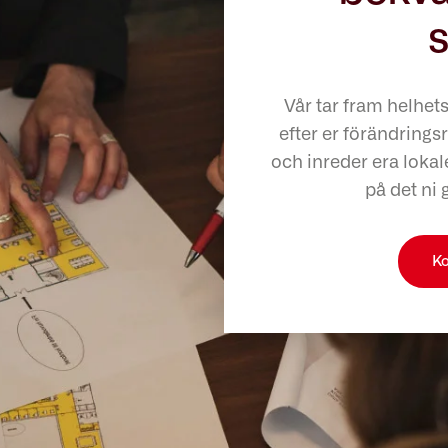
s
Vår tar fram helhet
efter er förändringsr
och inreder era lokale
på det ni 
Ko