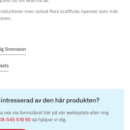
mycket du vill skärma av.
a naturtoner men också flera kraftfulla nyanser som mår
ionen.
vig Svensson
lats
 intresserad av den här produkten?
a oss via formuläret här på vår webbplats eller ring
08-545 518 90
så hjälper vi dig.