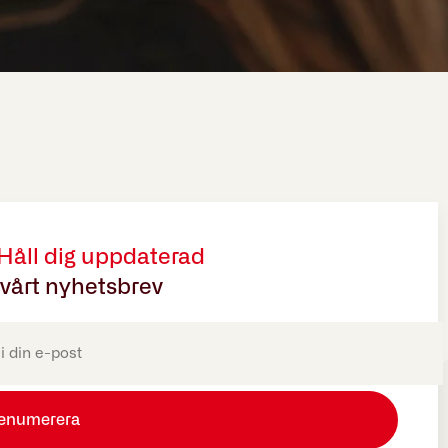
 Håll dig uppdaterad
vårt nyhetsbrev
oriskt)