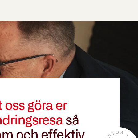
t oss göra er
ndringsresa
så
m och effektiv