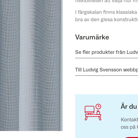
flexibiliteten att välja hur 
I färgskalan finns klassisk
bra av den glesa konstrukt
Varumärke
Se fler produkter från Lud
Till Ludvig Svensson webbp
Är du
Kontakt
oss på