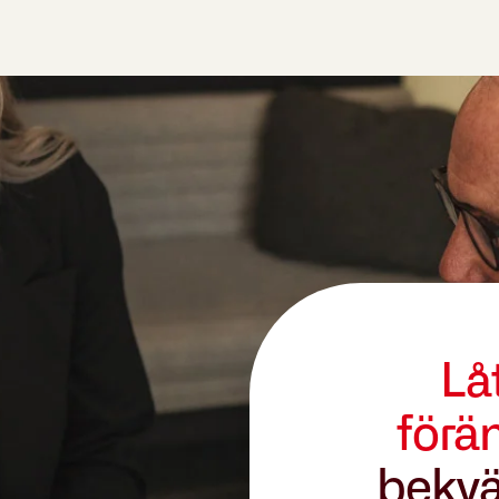
Lå
förä
bekvä