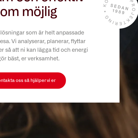
om möjlig
slösningar som är helt anpassade
esa. Vi analyserar, planerar, flyttar
r så att ni kan lägga tid och energi
gör bäst, er verksamhet.
ntakta oss så hjälper vi er