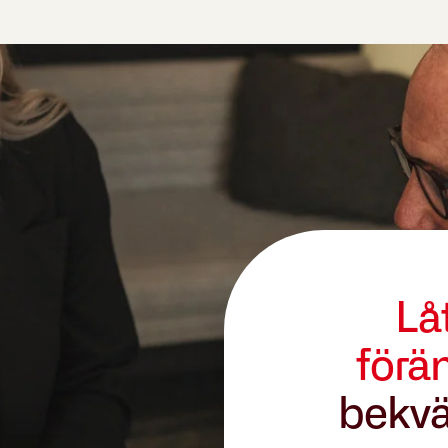
Lå
förä
bekvä