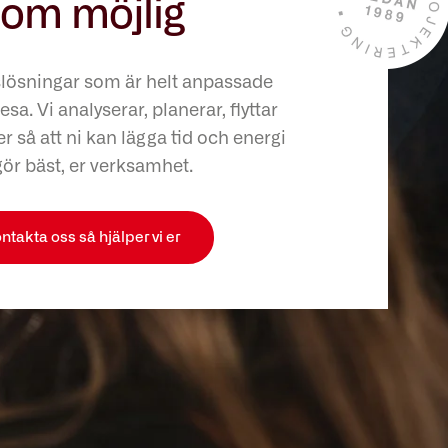
om möjlig
slösningar som är helt anpassade
esa. Vi analyserar, planerar, flyttar
r så att ni kan lägga tid och energi
gör bäst, er verksamhet.
ntakta oss så hjälper vi er