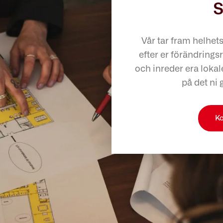
s
Vår tar fram helhet
efter er förändringsr
och inreder era lokale
på det ni 
Ko