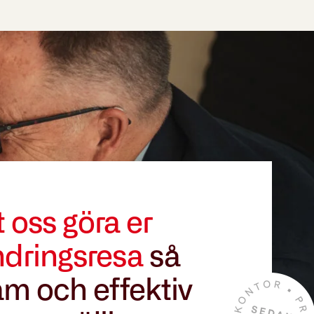
t oss göra er
ndringsresa
så
m och effektiv