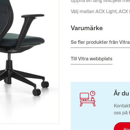
uppnå en lång livscykel med
Välj mellan ACX Light, ACX 
Varumärke
Se fler produkter från Vitra
Till Vitra webbplats
Är du
Kontakt
oss på
Ko