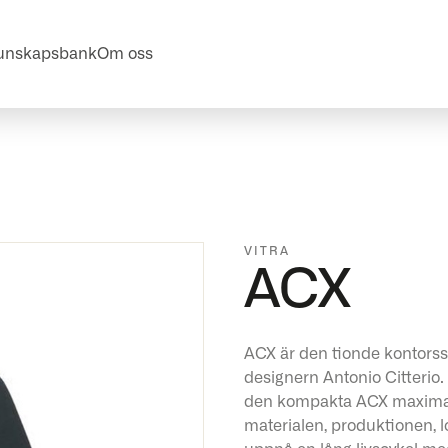
unskapsbank
Om oss
VITRA
ACX
ACX är den tionde kontorss
designern Antonio Citteri
den kompakta ACX maximal 
materialen, produktionen, l