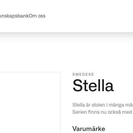
unskapsbank
Om oss
SWEDESE
Stella
Stella är stolen i många mån
Serien finns nu också med 
Varumärke