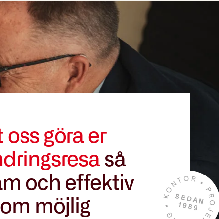
t oss göra er
ndringsresa
så
m och effektiv
om möjlig