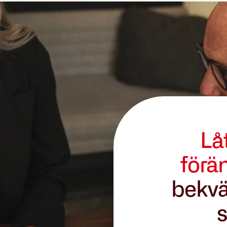
Lå
förä
bekvä
s