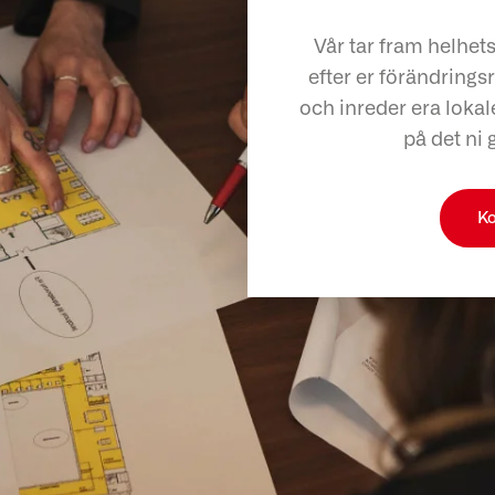
Vår tar fram helhet
efter er förändringsr
och inreder era lokale
på det ni 
Ko