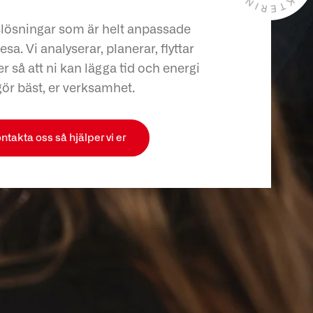
slösningar som är helt anpassade
esa. Vi analyserar, planerar, flyttar
r så att ni kan lägga tid och energi
gör bäst, er verksamhet.
ntakta oss så hjälper vi er