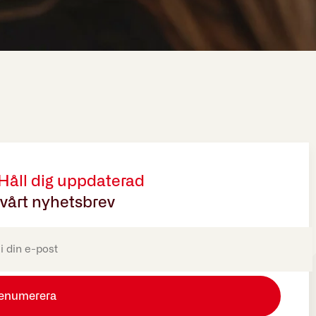
 Håll dig uppdaterad
vårt nyhetsbrev
oriskt)