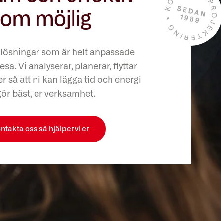
om möjlig
slösningar som är helt anpassade
esa. Vi analyserar, planerar, flyttar
r så att ni kan lägga tid och energi
gör bäst, er verksamhet.
ntakta oss så hjälper vi er