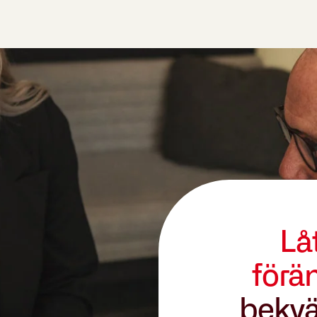
Lå
förä
bekvä