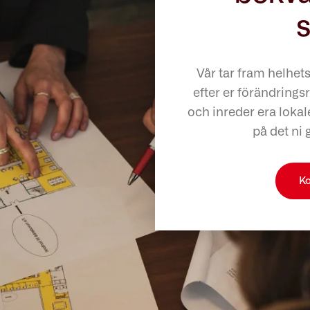
s
Vår tar fram helhet
efter er förändringsr
och inreder era lokale
på det ni 
Ko