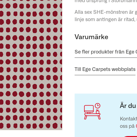
med ursprung i Storbritann
Alla sex SHE-mönstren är g
linje som antingen är ritad
Varumärke
Se fler produkter från Ege
Till Ege Carpets webbplats
Är du
Kontakt
oss på