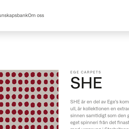
unskapsbank
Om oss
EGE CARPETS
SHE
SHE är en del av Ege’s ko
ull, är kollektionen en extr
sinnen samtidigt som den gö
eget spinneri från det finast