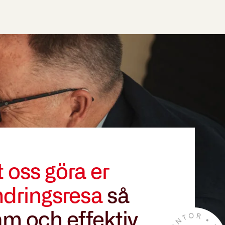
t oss göra er
ndringsresa
så
m och effektiv