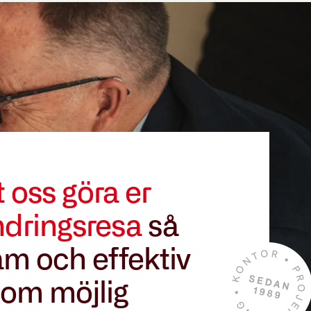
t oss göra er
ndringsresa
så
m och effektiv
om möjlig