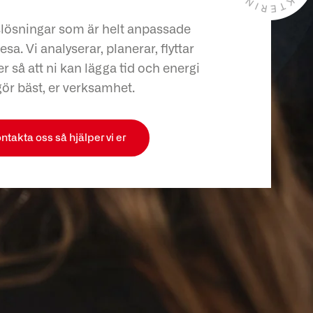
slösningar som är helt anpassade
esa. Vi analyserar, planerar, flyttar
r så att ni kan lägga tid och energi
gör bäst, er verksamhet.
ntakta oss så hjälper vi er