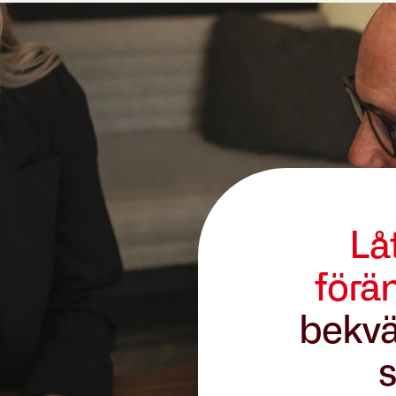
Lå
förä
bekvä
s