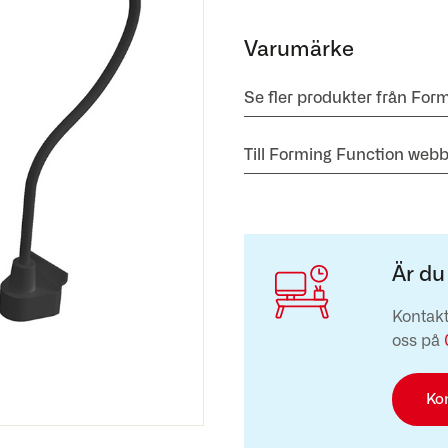
Varumärke
Se fler produkter från For
Till Forming Function webb
Är du
Kontakt
oss på
Ko