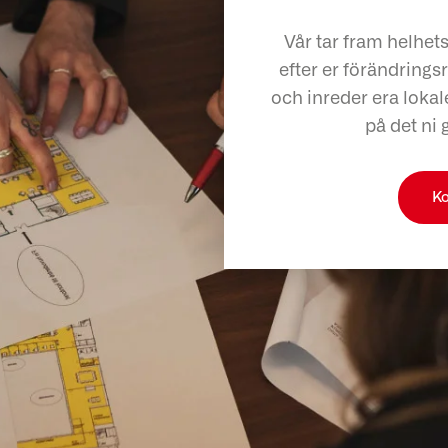
Vår tar fram helhet
efter er förändringsr
och inreder era lokale
på det ni 
Ko